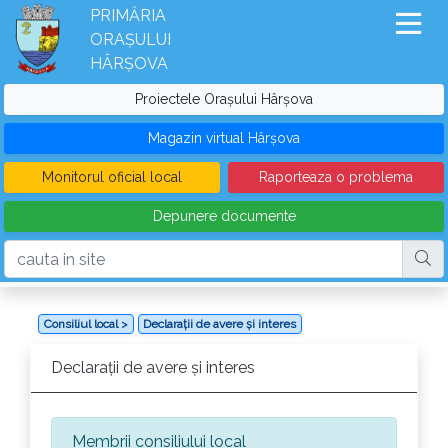
PRIMĂRIA
ORAȘULUI
HÂRȘOVA
Proiectele Orașului Hârșova
Magazin virtual Hârșova
Monitorul oficial local
Raporteaza o problema
Depunere documente
Consiliul local >
Declarații de avere și interes
Declarații de avere și interes
Membrii consiliului local