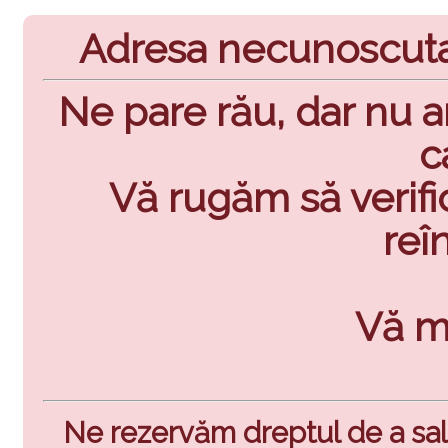
Adresa necunoscuta !
Ne pare rău, dar nu 
c
Vă rugăm să verific
reî
Vă m
Ne rezervăm dreptul de a sal