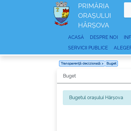
PRIMĂRIA
ORAȘULUI
HÂRȘOVA
ACASĂ
DESPRE NOI
IN
SERVICII PUBLICE
ALEGER
Transparență decizională >
Buget
Buget
Bugetul orașului Hârșova