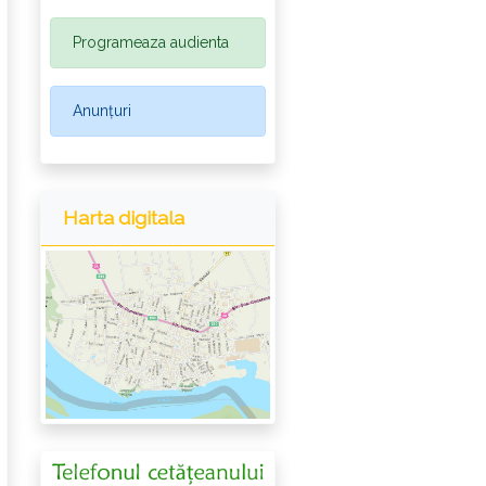
Programeaza audienta
Anunțuri
Harta digitala