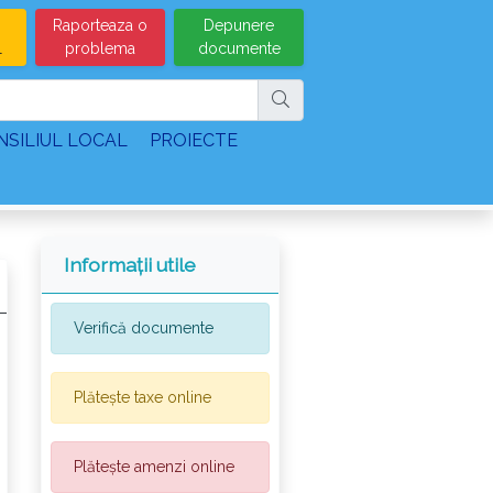
Raporteaza o
Depunere
l
problema
documente
NSILIUL LOCAL
PROIECTE
Informații utile
Verifică documente
Plătește taxe online
Plătește amenzi online