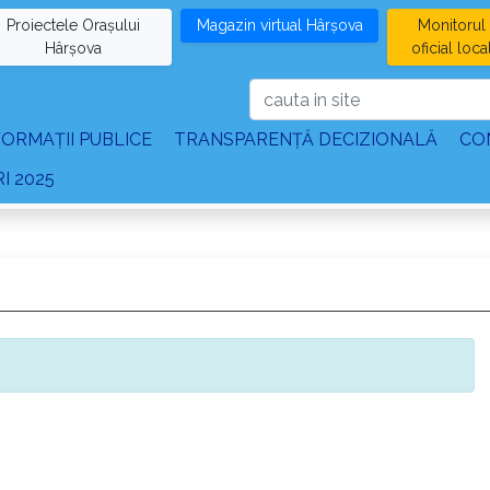
Proiectele Orașului
Magazin virtual Hârșova
Monitorul
Hârșova
oficial loca
FORMAȚII PUBLICE
TRANSPARENȚĂ DECIZIONALĂ
CO
I 2025