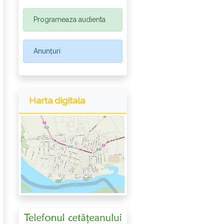
Programeaza audienta
Anunțuri
Harta digitala