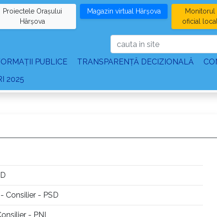
Proiectele Orașului
Magazin virtual Hârșova
Monitorul
Hârșova
oficial loca
FORMAȚII PUBLICE
TRANSPARENȚĂ DECIZIONALĂ
CO
I 2025
SD
- Consilier - PSD
onsilier - PNL