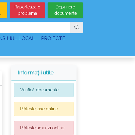
Raporteaza o
Depunere
l
problema
documente
NSILIUL LOCAL
PROIECTE
Informații utile
Verifică documente
Plătește taxe online
Plătește amenzi online