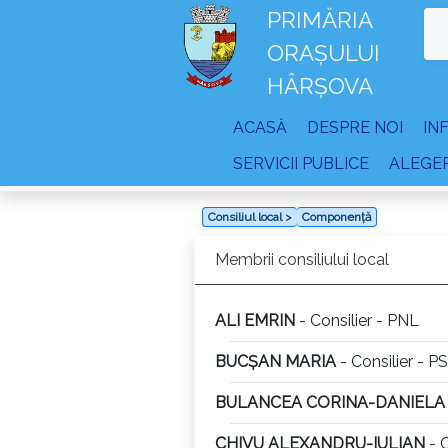
PRIMĂRIA
ORAȘULUI
HÂRȘOVA
ACASĂ
DESPRE NOI
IN
SERVICII PUBLICE
ALEGER
Consiliul local >
Componență
Membrii consiliului local
ALI EMRIN
- Consilier - PNL
BUCȘAN MARIA
- Consilier - P
BULANCEA CORINA-DANIELA
CHIVU ALEXANDRU-IULIAN
- C