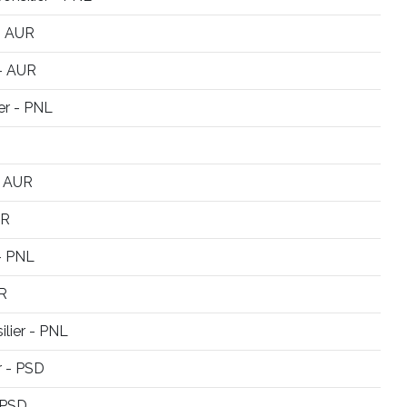
 - AUR
 - AUR
er - PNL
- AUR
UR
 - PNL
UR
ilier - PNL
r - PSD
- PSD