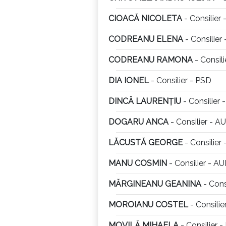
CIOACĂ NICOLETA
- Consilier
CODREANU ELENA
- Consilier
CODREANU RAMONA
- Consili
DIA IONEL
- Consilier - PSD
DINCĂ LAURENȚIU
- Consilier 
DOGARU ANCA
- Consilier - A
LĂCUSTĂ GEORGE
- Consilier
MANU COSMIN
- Consilier - A
MĂRGINEANU GEANINA
- Cons
MOROIANU COSTEL
- Consilie
MOVILĂ MIHAELA
- Consilier 